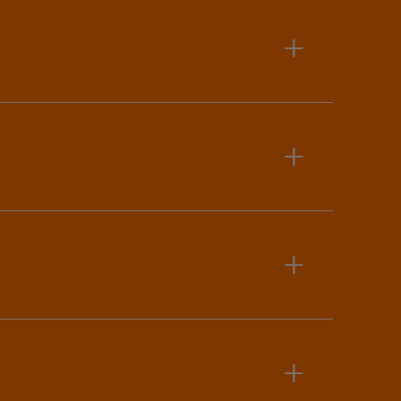
+
+
+
+