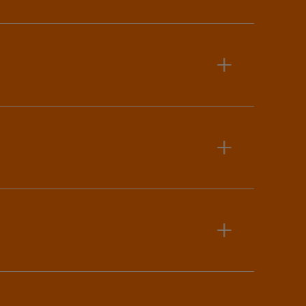
+
+
+