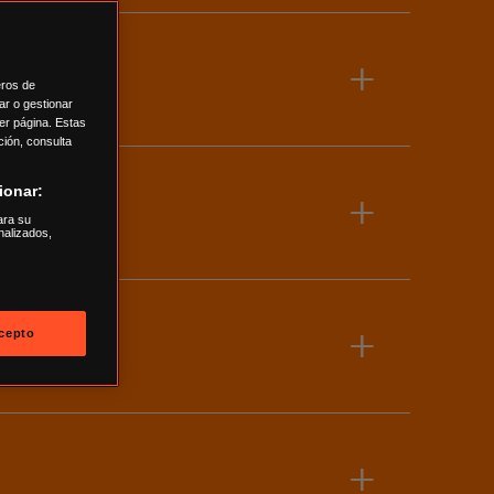
+
eros de
ar o gestionar
er página. Estas
ión, consulta
ionar:
+
ara su
nalizados,
+
cepto
+