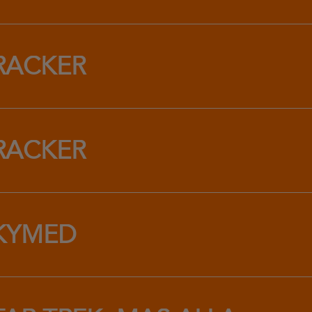
RACKER
RACKER
KYMED