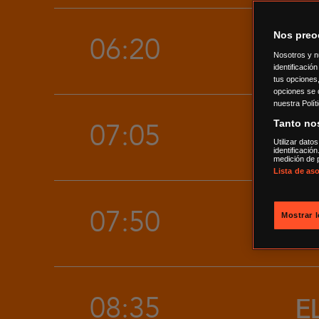
Nos preo
06:20
T
Nosotros y n
identificaci
tus opciones,
opciones se 
nuestra Polít
07:05
Tanto no
T
Utilizar dato
identificació
medición de p
Lista de as
07:50
E
Mostrar 
08:35
E