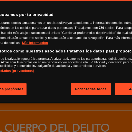
cupamos por tu privacidad
HE WALKING DEAD
uestros socios almacenamos en un dispositivo y/o accedemos a información como los núm
ón únicos en las cookies para tratar datos personales. Trabajamos con
736
socios. Para acept
 haz clic más abajo o selecciona el enlace "Gestionar preferencias de privacidad" de cualqui
comunicarán a nuestros socios y no afectarán a los datos de navegación. Para más informac
ica de cookies.
Más información
sotros como nuestros asociados tratamos los datos para proporc
HE WALKING DEAD
s de localización geográfica precisa. Analizar activamente las características del dispositivo p
n. Almacenar la información en un dispositivo y/o acceder a ella . Publicidad y contenido perso
ublicidad y contenido, investigación de audiencia y desarrollo de servicios .
ociados (proveedores)
L CUERPO DEL DELITO
los propósitos
Rechazarlas todas
A
L CUERPO DEL DELITO