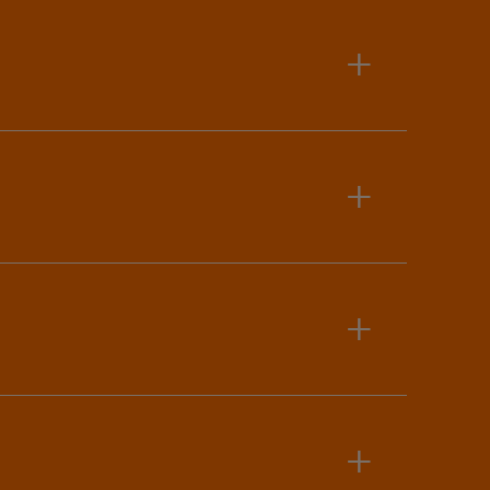
+
+
+
+