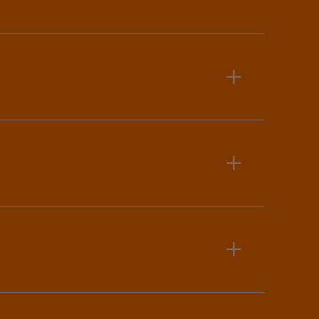
+
+
+