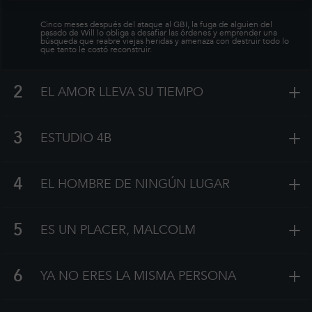
Cinco meses después del ataque al GBI, la fuga de alguien del
pasado de Will lo obliga a desafiar las órdenes y emprender una
búsqueda que reabre viejas heridas y amenaza con destruir todo lo
que tanto le costó reconstruir.
+
2
EL AMOR LLEVA SU TIEMPO
+
3
ESTUDIO 4B
+
4
EL HOMBRE DE NINGÚN LUGAR
+
5
ES UN PLACER, MALCOLM
+
6
YA NO ERES LA MISMA PERSONA