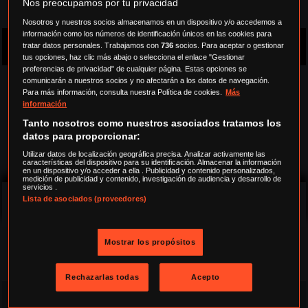
Nos preocupamos por tu privacidad
Nosotros y nuestros socios almacenamos en un dispositivo y/o accedemos a
información como los números de identificación únicos en las cookies para
Estreno 4 de febrero
tratar datos personales. Trabajamos con
736
socios. Para aceptar o gestionar
Temporada 3
tus opciones, haz clic más abajo o selecciona el enlace "Gestionar
preferencias de privacidad" de cualquier página. Estas opciones se
SINOPSIS
comunicarán a nuestros socios y no afectarán a los datos de navegación.
Para más información, consulta nuestra Política de cookies.
Más
información
Basado en los bestsellers del New York Times de
Tanto nosotros como nuestros asociados tratamos los
Karin Slaughter, el agente especial Will Trent, de la
datos para proporcionar:
Oficina de Investigación de Georgia (GBI), fue
Utilizar datos de localización geográfica precisa. Analizar activamente las
abandonado al nacer y sufrió una dura madurez en
características del dispositivo para su identificación. Almacenar la información
en un dispositivo y/o acceder a ella . Publicidad y contenido personalizados,
el desbordado sistema de acogida de Atlanta.
medición de publicidad y contenido, investigación de audiencia y desarrollo de
servicios .
Ahora, Will utiliza su punto de vista único en la
seguir leyendo
Lista de asociados (proveedores)
búsqueda de la justicia y tiene la tasa de
resolución de casos más alta del GBI.
Mostrar los propósitos
EPISODIOS
Temporada 4
Rechazarlas todas
Acepto
+
1
...HABLANDO DE TIBURONES