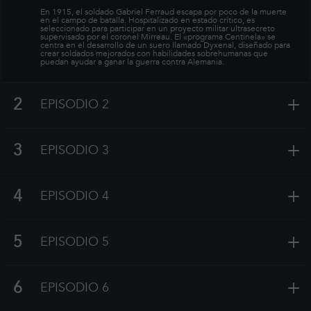
encargados con la peligrosa misión de poner fin a la
En 1915, el soldado Gabriel Ferraud escapa por poco de la muerte
en el campo de batalla. Hospitalizado en estado crítico, es
guerra.
seleccionado para participar en un proyecto militar ultrasecreto
supervisado por el coronel Mirreau. El «programa Centinela» se
centra en el desarrollo de un suero llamado Dyxenal, diseñado para
crear soldados mejorados con habilidades sobrehumanas que
puedan ayudar a ganar la guerra contra Alemania.
+
2
EPISODIO 2
+
3
EPISODIO 3
+
4
EPISODIO 4
+
5
EPISODIO 5
+
6
EPISODIO 6