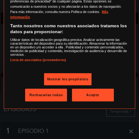
preferencias de privacidad" de cualquier página. Estas opciones se
comunicarán a nuestros socios y no afectarán a los datos de navegación.
Para más información, consulta nuestra Política de cookies.
Más
Maratón 13 y 14 de diciembre
información
Tanto nosotros como nuestros asociados tratamos los
SINOPSIS
datos para proporcionar:
Utilizar datos de localización geográfica precisa. Analizar activamente las
características del dispositivo para su identificación. Almacenar la información
1915, en algún lugar del campo de batalla. El
en un dispositivo y/o acceder a ella . Publicidad y contenido personalizados,
medición de publicidad y contenido, investigación de audiencia y desarrollo de
soldado francés Gabriel escapa por los pelos de la
servicios .
muerte y es repatriado al hospital más cercano. A su
Lista de asociados (proveedores)
familia le dicen ha muerto, pero en realidad ha sido
seleccionado para participar en un programa de
Mostrar los propósitos
investigación ultrasecreto diseñado para crear un
seguir leyendo
nuevo tipo de combatiente. A Gabriel le inoculan un
Rechazarlas todas
Acepto
misterioso suero y, cuando despierta, no solo está
completamente curado, sino que es más fuerte y
EPISODIOS
Temporada 1
rápido que un ser humano normal. Pero la
supervivencia tiene un precio: si Gabriel quiere
volver a ver a su familia, debe unirse a los
+
1
EPISODIO 1
Centinelas, un grupo secreto de soldados de élite